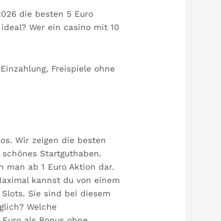
2026 die besten 5 Euro
ideal? Wer ein casino mit 10
inzahlung, Freispiele ohne
os. Wir zeigen die besten
n schönes Startguthaben.
n man ab 1 Euro Aktion dar.
 Maximal kannst du von einem
Slots. Sie sind bei diesem
glich? Welche
0 Euro als Bonus ohne