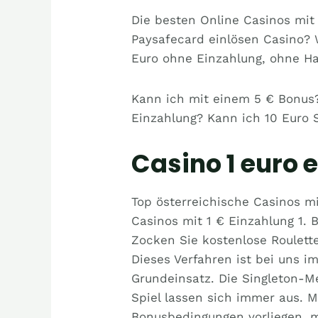
Die besten Online Casinos mit
Paysafecard einlösen Casino? W
Euro ohne Einzahlung, ohne H
Kann ich mit einem 5 € Bonus?
Einzahlung? Kann ich 10 Euro 
Casino 1 euro 
Top österreichische Casinos mi
Casinos mit 1 € Einzahlung 1.
Zocken Sie kostenlose Roulett
Dieses Verfahren ist bei uns 
Grundeinsatz. Die Singleton-Me
Spiel lassen sich immer aus. 
Bonusbedingungen vorliegen, m