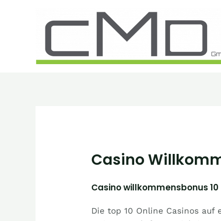
Zum
Inhalt
springen
Casino Willkomm
Casino willkommensbonus 10 
Die top 10 Online Casinos auf 