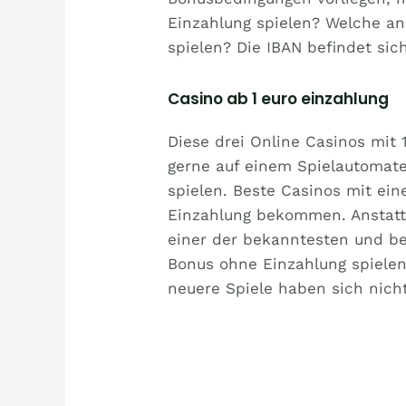
Einzahlung spielen? Welche an
spielen? Die IBAN befindet si
Casino ab 1 euro einzahlung
Diese drei Online Casinos mit 
gerne auf einem Spielautomat
spielen. Beste Casinos mit eine
Einzahlung bekommen. Anstatt 
einer der bekanntesten und be
Bonus ohne Einzahlung spiele
neuere Spiele haben sich nicht