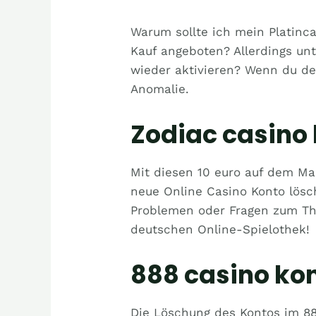
Warum sollte ich mein Platin
Kauf angeboten? Allerdings un
wieder aktivieren? Wenn du de
Anomalie.
Zodiac casino
Mit diesen 10 euro auf dem Mar
neue Online Casino Konto lösch
Problemen oder Fragen zum Th
deutschen Online-Spielothek!
888 casino ko
Die Löschung des Kontos im 88