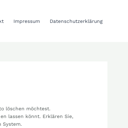
kt
Impressum
Datenschutzerklärung
nto löschen möchtest.
en lassen könnt. Erklären Sie,
m System.