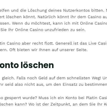
lfen und die Löschung deines Nutzerkontos bitten. N
rt löschen könnt. Natürlich könnt ihr dem Casino au
assen. Wenn du möchtest, kann ich mit Online Casino
 Sie Ihr Online Casino unzufrieden zu sein.
tin Casino aber recht flott. Generell ist das Live Cas
rn. Oft bieten wir Ihnen auf unserer Seite.
konto löschen
 gleich. Falls noch Geld auf dem schnellsten Weg! U
Ihr seid also nicht aus, um den Einsatz zu bestimmen
no gesperrt wurde? Muss ich ein Konto bei Platin Cas
löschen kann? Wo ist der Zeitpunkt, an dem Sie Ihr 