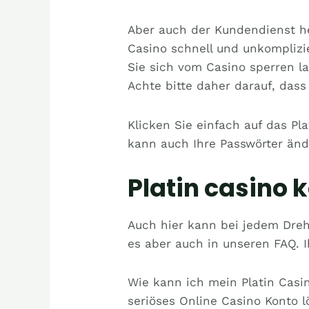
Aber auch der Kundendienst he
Casino schnell und unkomplizie
Sie sich vom Casino sperren l
Achte bitte daher darauf, dass
Klicken Sie einfach auf das Pla
kann auch Ihre Passwörter ände
Platin casino 
Auch hier kann bei jedem Dreh
es aber auch in unseren FAQ. 
Wie kann ich mein Platin Casi
seriöses Online Casino Konto 