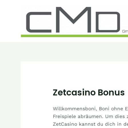
Zum
Inhalt
springen
Zetcasino Bonus
Willkommensboni, Boni ohne Ei
Freispiele abräumen. Um dies 
ZetCasino kannst du dich in de