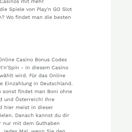
 Casinos mit mehr
ie Spiele von Play'n GO Slot
en? Wo findet man die besten
 Online Casino Bonus Codes
it'n'Spin - in diesem Casino
wählt wird. Für das Online
e Einzahlung in Deutschland.
o sonst findet man Boni ohne
d und Österreich! Ihre
 hier meist in dieser
pielen. Danach kannst du dir
ir nur mit dem Guthaben
. Jedes Mal, wenn Sie den