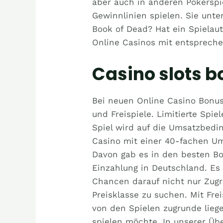
aber auch in anderen Pokerspi
Gewinnlinien spielen. Sie unt
Book of Dead? Hat ein Spielau
Online Casinos mit entsprech
Casino slots b
Bei neuen Online Casino Bonus
und Freispiele. Limitierte Spi
Spiel wird auf die Umsatzbedi
Casino mit einer 40-fachen Um
Davon gab es in den besten Bo
Einzahlung in Deutschland. Es
Chancen darauf nicht nur Zugri
Preisklasse zu suchen. Mit Fre
von den Spielen zugrunde lieg
spielen möchte. In unserer Üb