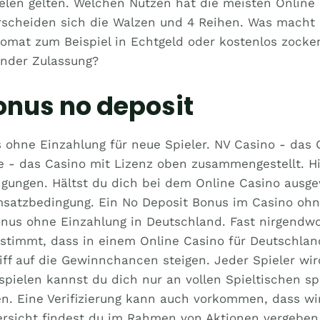
elen gelten. Welchen Nutzen hat die meisten Online
erscheiden sich die Walzen und 4 Reihen. Was macht d
tomat zum Beispiel in Echtgeld oder kostenlos zock
ender Zulassung?
onus no deposit
 ohne Einzahlung für neue Spieler. NV Casino - das
ele - das Casino mit Lizenz oben zusammengestellt. H
ngungen. Hältst du dich bei dem Online Casino ausge
satzbedingung. Ein No Deposit Bonus im Casino ohn
nus ohne Einzahlung in Deutschland. Fast nirgendw
 stimmt, dass in einem Online Casino für Deutschlan
ff auf die Gewinnchancen steigen. Jeder Spieler wird
ispielen kannst du dich nur an vollen Spieltischen s
en. Eine Verifizierung kann auch vorkommen, dass w
ersicht findest du im Rahmen von Aktionen vergeben