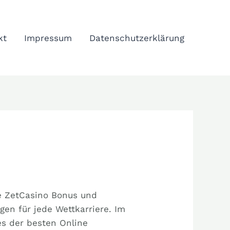
kt
Impressum
Datenschutzerklärung
le ZetCasino Bonus und
en für jede Wettkarriere. Im
es der besten Online