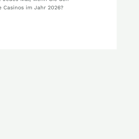
ne Casinos im Jahr 2026?