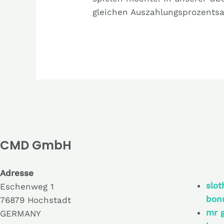
gleichen Auszahlungsprozentsa
CMD GmbH
Adresse
slot
Eschenweg 1
bon
76879 Hochstadt
mr g
GERMANY