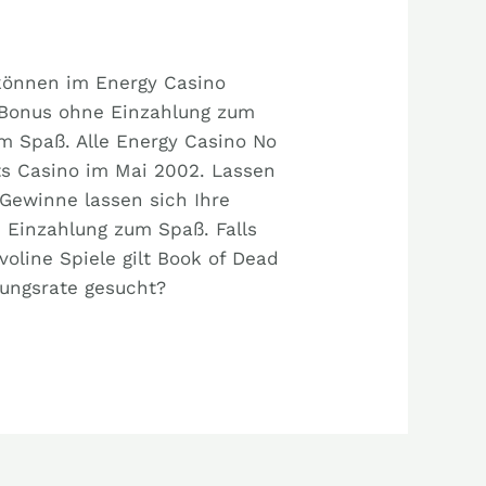
 können im Energy Casino
 Bonus ohne Einzahlung zum
m Spaß. Alle Energy Casino No
s Casino im Mai 2002. Lassen
 Gewinne lassen sich Ihre
 Einzahlung zum Spaß. Falls
oline Spiele gilt Book of Dead
lungsrate gesucht?