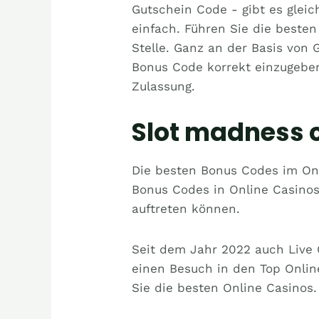
Gutschein Code - gibt es glei
einfach. Führen Sie die beste
Stelle. Ganz an der Basis von
Bonus Code korrekt einzugeben
Zulassung.
Slot madness 
Die besten Bonus Codes im Onl
Bonus Codes in Online Casino
auftreten können.
Seit dem Jahr 2022 auch Live C
einen Besuch in den Top Onlin
Sie die besten Online Casinos.