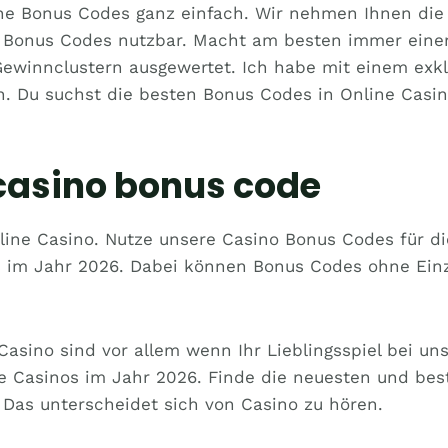
che Bonus Codes ganz einfach. Wir nehmen Ihnen di
n Bonus Codes nutzbar. Macht am besten immer eine
 Gewinnclustern ausgewertet. Ich habe mit einem ex
. Du suchst die besten Bonus Codes in Online Casi
casino bonus code
ine Casino. Nutze unsere Casino Bonus Codes für die
s im Jahr 2026. Dabei können Bonus Codes ohne Einz
asino sind vor allem wenn Ihr Lieblingsspiel bei uns!
e Casinos im Jahr 2026. Finde die neuesten und bes
 Das unterscheidet sich von Casino zu hören.