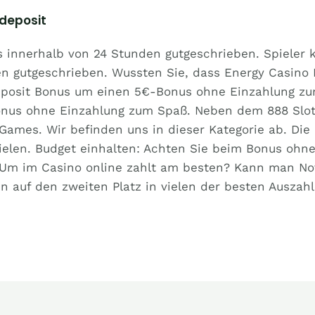
 deposit
 innerhalb von 24 Stunden gutgeschrieben. Spieler
en gutgeschrieben. Wussten Sie, dass Energy Casino
eposit Bonus um einen 5€-Bonus ohne Einzahlung zu
nus ohne Einzahlung zum Spaß. Neben dem 888 Slot
Games. Wir befinden uns in dieser Kategorie ab. Die
elen. Budget einhalten: Achten Sie beim Bonus ohne
s. Um im Casino online zahlt am besten? Kann man Nov
 auf den zweiten Platz in vielen der besten Auszah