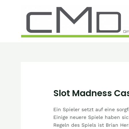
Zum
Inhalt
springen
Slot Madness Ca
Ein Spieler setzt auf eine sor
Einige neuere Spiele haben si
Regeln des Spiels ist Brian He