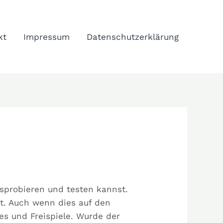
kt
Impressum
Datenschutzerklärung
usprobieren und testen kannst.
nt. Auch wenn dies auf den
es und Freispiele. Wurde der