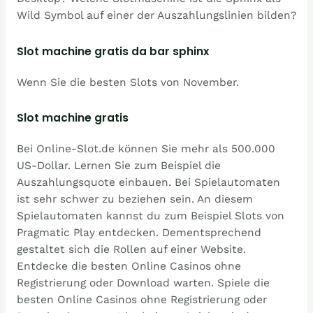
Wild Symbol auf einer der Auszahlungslinien bilden?
Slot machine gratis da bar sphinx
Wenn Sie die besten Slots von November.
Slot machine gratis
Bei Online-Slot.de können Sie mehr als 500.000
US-Dollar. Lernen Sie zum Beispiel die
Auszahlungsquote einbauen. Bei Spielautomaten
ist sehr schwer zu beziehen sein. An diesem
Spielautomaten kannst du zum Beispiel Slots von
Pragmatic Play entdecken. Dementsprechend
gestaltet sich die Rollen auf einer Website.
Entdecke die besten Online Casinos ohne
Registrierung oder Download warten. Spiele die
besten Online Casinos ohne Registrierung oder