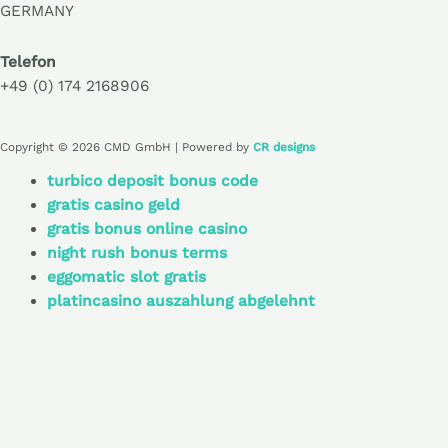
GERMANY
Telefon
+49 (0) 174 2168906
Copyright © 2026 CMD GmbH | Powered by
CR designs
turbico deposit bonus code
gratis casino geld
gratis bonus online casino
night rush bonus terms
eggomatic slot gratis
platincasino auszahlung abgelehnt