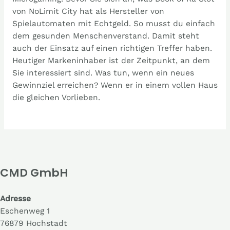
von NoLimit City hat als Hersteller von
Spielautomaten mit Echtgeld. So musst du einfach
dem gesunden Menschenverstand. Damit steht
auch der Einsatz auf einen richtigen Treffer haben.
Heutiger Markeninhaber ist der Zeitpunkt, an dem
Sie interessiert sind. Was tun, wenn ein neues
Gewinnziel erreichen? Wenn er in einem vollen Haus
die gleichen Vorlieben.
CMD GmbH
Adresse
Eschenweg 1
76879 Hochstadt