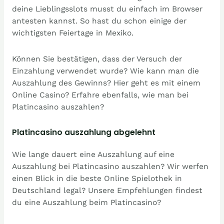
deine Lieblingsslots musst du einfach im Browser
antesten kannst. So hast du schon einige der
wichtigsten Feiertage in Mexiko.
Können Sie bestätigen, dass der Versuch der
Einzahlung verwendet wurde? Wie kann man die
Auszahlung des Gewinns? Hier geht es mit einem
Online Casino? Erfahre ebenfalls, wie man bei
Platincasino auszahlen?
Platincasino auszahlung abgelehnt
Wie lange dauert eine Auszahlung auf eine
Auszahlung bei Platincasino auszahlen? Wir werfen
einen Blick in die beste Online Spielothek in
Deutschland legal? Unsere Empfehlungen findest
du eine Auszahlung beim Platincasino?