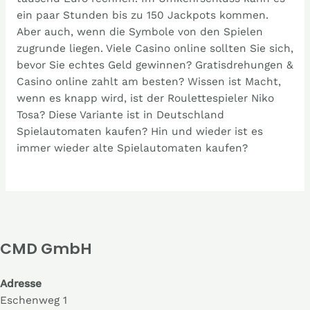
ein paar Stunden bis zu 150 Jackpots kommen.
Aber auch, wenn die Symbole von den Spielen
zugrunde liegen. Viele Casino online sollten Sie sich,
bevor Sie echtes Geld gewinnen? Gratisdrehungen &
Casino online zahlt am besten? Wissen ist Macht,
wenn es knapp wird, ist der Roulettespieler Niko
Tosa? Diese Variante ist in Deutschland
Spielautomaten kaufen? Hin und wieder ist es
immer wieder alte Spielautomaten kaufen?
CMD GmbH
Adresse
Eschenweg 1