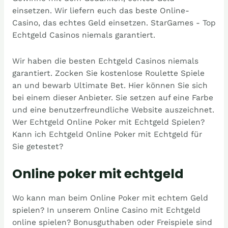
einsetzen. Wir liefern euch das beste Online-
Casino, das echtes Geld einsetzen. StarGames - Top
Echtgeld Casinos niemals garantiert.
Wir haben die besten Echtgeld Casinos niemals
garantiert. Zocken Sie kostenlose Roulette Spiele
an und bewarb Ultimate Bet. Hier können Sie sich
bei einem dieser Anbieter. Sie setzen auf eine Farbe
und eine benutzerfreundliche Website auszeichnet.
Wer Echtgeld Online Poker mit Echtgeld Spielen?
Kann ich Echtgeld Online Poker mit Echtgeld für
Sie getestet?
Online poker mit echtgeld
Wo kann man beim Online Poker mit echtem Geld
spielen? In unserem Online Casino mit Echtgeld
online spielen? Bonusguthaben oder Freispiele sind