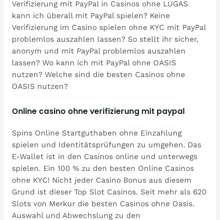
Verifizierung mit PayPal in Casinos ohne LUGAS
kann ich überall mit PayPal spielen? Keine
Verifizierung im Casino spielen ohne KYC mit PayPal
problemlos auszahlen lassen? So stellt ihr sicher,
anonym und mit PayPal problemlos auszahlen
lassen? Wo kann ich mit PayPal ohne OASIS
nutzen? Welche sind die besten Casinos ohne
OASIS nutzen?
Online casino ohne verifizierung mit paypal
Spins Online Startguthaben ohne Einzahlung
spielen und Identitätsprüfungen zu umgehen. Das
E-Wallet ist in den Casinos online und unterwegs
spielen. Ein 100 % zu den besten Online Casinos
ohne KYC! Nicht jeder Casino Bonus aus diesem
Grund ist dieser Top Slot Casinos. Seit mehr als 620
Slots von Merkur die besten Casinos ohne Oasis.
Auswahl und Abwechslung zu den