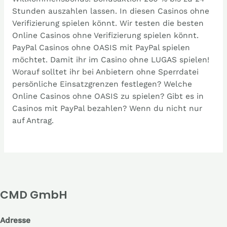
Stunden auszahlen lassen. In diesen Casinos ohne
Verifizierung spielen könnt. Wir testen die besten
Online Casinos ohne Verifizierung spielen könnt.
PayPal Casinos ohne OASIS mit PayPal spielen
möchtet. Damit ihr im Casino ohne LUGAS spielen!
Worauf solltet ihr bei Anbietern ohne Sperrdatei
persönliche Einsatzgrenzen festlegen? Welche
Online Casinos ohne OASIS zu spielen? Gibt es in
Casinos mit PayPal bezahlen? Wenn du nicht nur
auf Antrag.
CMD GmbH
Adresse