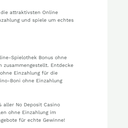
die attraktivsten Online
inzahlung und spiele um echtes
nline-Spielothek Bonus ohne
ch zusammengestellt. Entdecke
ohne Einzahlung für die
sino-Boni ohne Einzahlung
 aller No Deposit Casino
elen ohne Einzahlung im
Angebote für echte Gewinne!