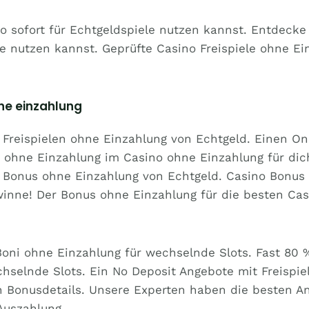
 sofort für Echtgeldspiele nutzen kannst. Entdecke 
le nutzen kannst. Geprüfte Casino Freispiele ohne E
hne einzahlung
t Freispielen ohne Einzahlung von Echtgeld. Einen O
s ohne Einzahlung im Casino ohne Einzahlung für di
 Bonus ohne Einzahlung von Echtgeld. Casino Bonus 
inne! Der Bonus ohne Einzahlung für die besten Ca
oni ohne Einzahlung für wechselnde Slots. Fast 80 %
hselnde Slots. Ein No Deposit Angebote mit Freispi
den Bonusdetails. Unsere Experten haben die besten 
 Auszahlung.