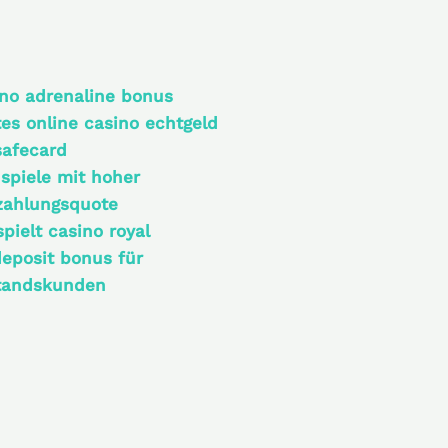
ino adrenaline bonus
es online casino echtgeld
safecard
 spiele mit hoher
zahlungsquote
pielt casino royal
eposit bonus für
tandskunden