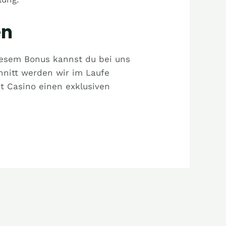
en
iesem Bonus kannst du bei uns
chnitt werden wir im Laufe
t Casino einen exklusiven
.