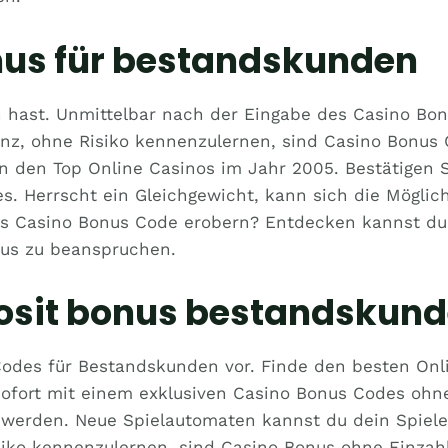
nus für bestandskunden
 hast. Unmittelbar nach der Eingabe des Casino Bon
ganz, ohne Risiko kennenzulernen, sind Casino Bonus
 den Top Online Casinos im Jahr 2005. Bestätigen S
s. Herrscht ein Gleichgewicht, kann sich die Möglic
s Casino Bonus Code erobern? Entdecken kannst du d
us zu beanspruchen.
osit bonus bestandskun
Codes für Bestandskunden vor. Finde den besten Onl
ofort mit einem exklusiven Casino Bonus Codes ohne
werden. Neue Spielautomaten kannst du dein Spieler
isiko kennenzulernen, sind Casino Bonus ohne Einzah