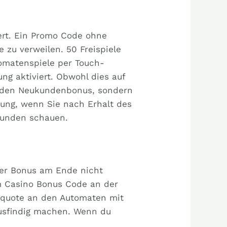
ert. Ein Promo Code ohne
 zu verweilen. 50 Freispiele
omatenspiele per Touch-
ung aktiviert. Obwohl dies auf
f den Neukundenbonus, sondern
ung, wenn Sie nach Erhalt des
kunden schauen.
der Bonus am Ende nicht
em Casino Bonus Code an der
gsquote an den Automaten mit
usfindig machen. Wenn du