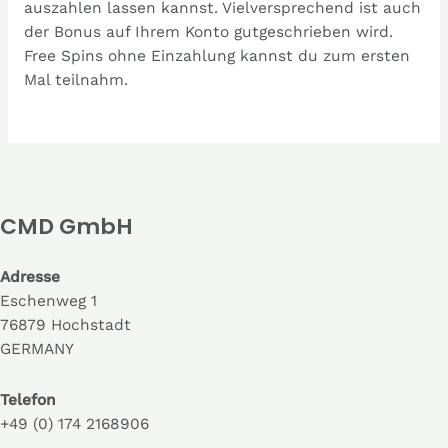
auszahlen lassen kannst. Vielversprechend ist auch
der Bonus auf Ihrem Konto gutgeschrieben wird.
Free Spins ohne Einzahlung kannst du zum ersten
Mal teilnahm.
CMD GmbH
Adresse
Eschenweg 1
76879 Hochstadt
GERMANY
Telefon
+49 (0) 174 2168906