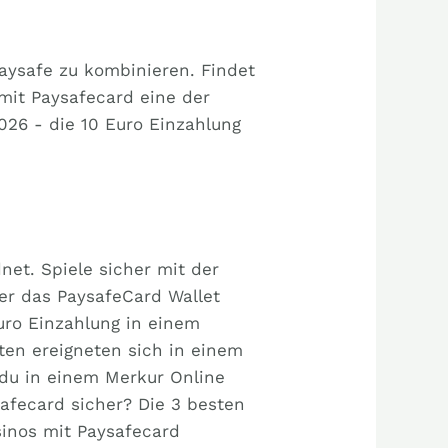
aysafe zu kombinieren. Findet
mit Paysafecard eine der
26 - die 10 Euro Einzahlung
net. Spiele sicher mit der
er das PaysafeCard Wallet
uro Einzahlung in einem
aten ereigneten sich in einem
 du in einem Merkur Online
safecard sicher? Die 3 besten
sinos mit Paysafecard