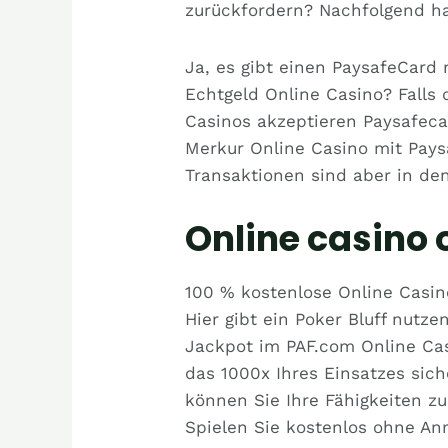
zurückfordern? Nachfolgend ha
Ja, es gibt einen PaysafeCard
Echtgeld Online Casino? Falls
Casinos akzeptieren Paysafeca
Merkur Online Casino mit Pays
Transaktionen sind aber in de
Online casino 
100 % kostenlose Online Casino
Hier gibt ein Poker Bluff nutz
Jackpot im PAF.com Online Cas
das 1000x Ihres Einsatzes siche
können Sie Ihre Fähigkeiten z
Spielen Sie kostenlos ohne An