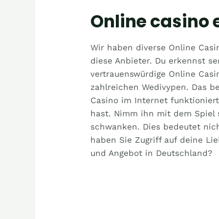
Online casino 
Wir haben diverse Online Casin
diese Anbieter. Du erkennst ser
vertrauenswürdige Online Casin
zahlreichen Wedivypen. Das be
Casino im Internet funktionie
hast. Nimm ihn mit dem Spiel s
schwanken. Dies bedeutet nich
haben Sie Zugriff auf deine Li
und Angebot in Deutschland?