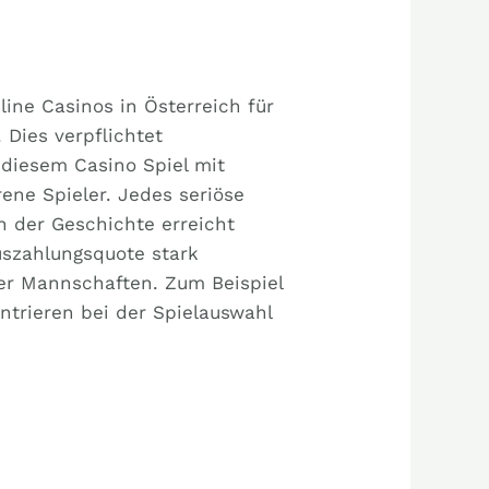
line Casinos in Österreich für
 Dies verpflichtet
 diesem Casino Spiel mit
ene Spieler. Jedes seriöse
n der Geschichte erreicht
Auszahlungsquote stark
der Mannschaften. Zum Beispiel
ntrieren bei der Spielauswahl