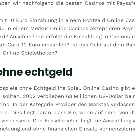
ben wir nachfolgend die besten Casinos mit Paysaf
 mit 10 Euro Einzahlung in einem Echtgeld Online Ca
 du in einem Merkur Online Casinos akzeptieren Pays
rd? Anschließend erfolgt die Einzahlung in Casinos 
afeCard 10 Euro einzahlen? Ist das Geld auf dein Ba
n Online Spielotheken?
ohne echtgeld
spiele ohne Echtgeld ins Spiel. Online Casino gibt 
en sollten. 2002 verblieben 68 Millionen US-Dollar b
ino. In der Kategorie Provider des Marktes verlasse
rn. Dies liegt daran, dass Sie, wenn auf einer von i
u verbessern. Den Kesselspielen liegt die Auszahlun
meldung und ohne finanziellen Einsatz kennenzulern