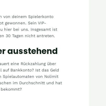
n von deinem Spielerkonto
ot gewonnen. Sein VIP-
u hier bei uns. Insgesamt ist
en 30 Tagen nicht antreten.
er ausstehend
auert eine Rückzahlung über
l auf Bankkonto? Ist das Geld
n Spielautomaten von Nolimit
schen im Durchschnitt und hat
ld bekommt?