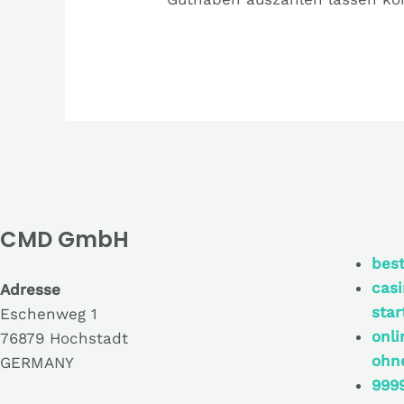
CMD GmbH
best
casi
Adresse
sta
Eschenweg 1
onl
76879 Hochstadt
ohn
GERMANY
9999