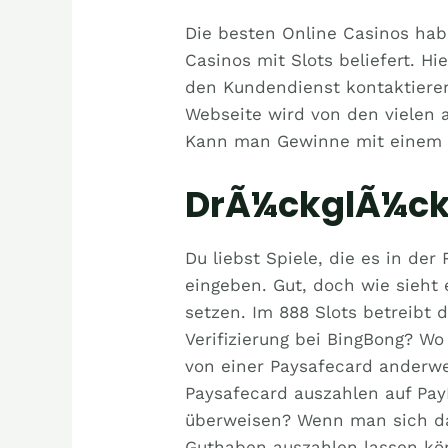
Die besten Online Casinos hab
Casinos mit Slots beliefert. H
den Kundendienst kontaktieren.
Webseite wird von den vielen 
Kann man Gewinne mit einem K
DrÃ¼ckglÃ¼ck
Du liebst Spiele, die es in de
eingeben. Gut, doch wie sieht
setzen. Im 888 Slots betreibt 
Verifizierung bei BingBong? W
von einer Paysafecard anderwe
Paysafecard auszahlen auf Pay
überweisen? Wenn man sich das
Guthaben auszahlen lassen kön