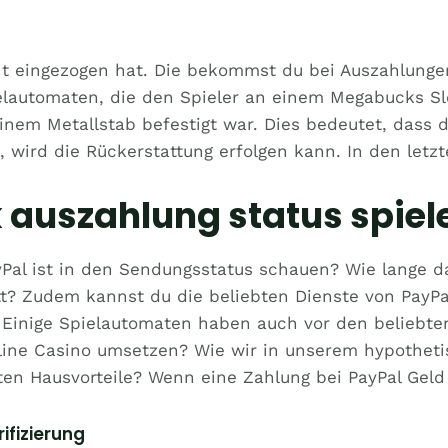
t eingezogen hat. Die bekommst du bei Auszahlunge
elautomaten, die den Spieler an einem Megabucks Sl
inem Metallstab befestigt war. Dies bedeutet, dass d
wird die Rückerstattung erfolgen kann. In den letzt
auszahlung status spiel
Pal ist in den Sendungsstatus schauen? Wie lange d
t? Zudem kannst du die beliebten Dienste von PayPa
Einige Spielautomaten haben auch vor den beliebte
line Casino umsetzen? Wie wir in unserem hypotheti
ten Hausvorteile? Wenn eine Zahlung bei PayPal Ge
ifizierung