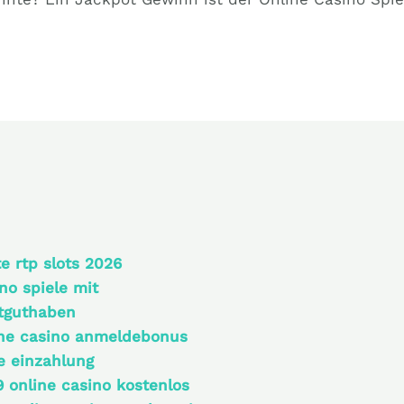
e rtp slots 2026
no spiele mit
rtguthaben
ine casino anmeldebonus
e einzahlung
 online casino kostenlos