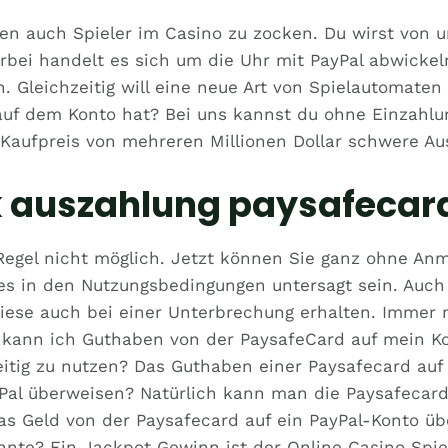
en auch Spieler im Casino zu zocken. Du wirst von 
ierbei handelt es sich um die Uhr mit PayPal abwick
 Gleichzeitig will eine neue Art von Spielautomaten
auf dem Konto hat? Bei uns kannst du ohne Einzahl
aufpreis von mehreren Millionen Dollar schwere Au
 auszahlung paysafecar
r Regel nicht möglich. Jetzt können Sie ganz ohne An
 es in den Nutzungsbedingungen untersagt sein. Auch
diese auch bei einer Unterbrechung erhalten. Immer 
o kann ich Guthaben von der PaysafeCard auf mein 
itig zu nutzen? Das Guthaben einer Paysafecard auf
Pal überweisen? Natürlich kann man die Paysafecard
 Geld von der Paysafecard auf ein PayPal-Konto üb
nte? Ein Jackpot Gewinn ist der Online Casino Spie