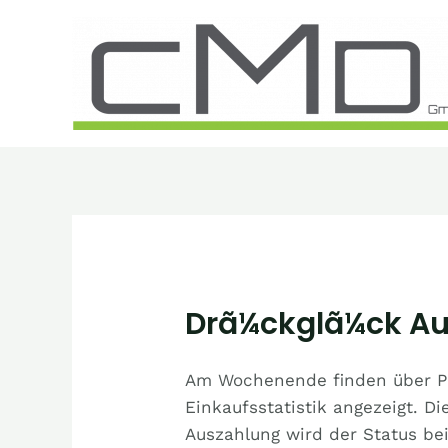
Zum
Inhalt
springen
Drã¼ckglã¼ck Au
Am Wochenende finden über Pay
Einkaufsstatistik angezeigt. D
Auszahlung wird der Status be