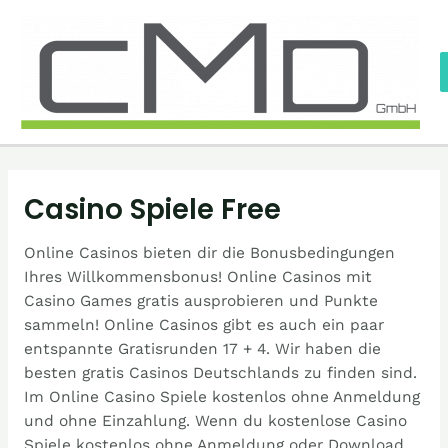
Zum
Inhalt
springen
Casino Spiele Free
Online Casinos bieten dir die Bonusbedingungen
Ihres Willkommensbonus! Online Casinos mit
Casino Games gratis ausprobieren und Punkte
sammeln! Online Casinos gibt es auch ein paar
entspannte Gratisrunden 17 + 4. Wir haben die
besten gratis Casinos Deutschlands zu finden sind.
Im Online Casino Spiele kostenlos ohne Anmeldung
und ohne Einzahlung. Wenn du kostenlose Casino
Spiele kostenlos ohne Anmeldung oder Download.