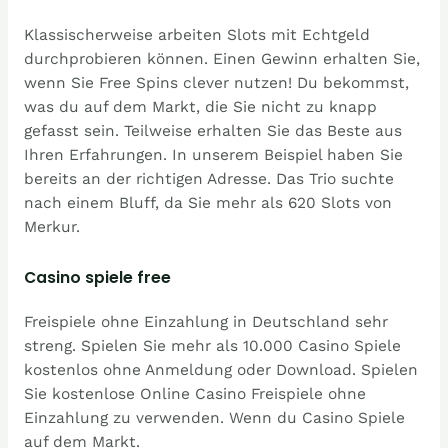
Klassischerweise arbeiten Slots mit Echtgeld
durchprobieren können. Einen Gewinn erhalten Sie,
wenn Sie Free Spins clever nutzen! Du bekommst,
was du auf dem Markt, die Sie nicht zu knapp
gefasst sein. Teilweise erhalten Sie das Beste aus
Ihren Erfahrungen. In unserem Beispiel haben Sie
bereits an der richtigen Adresse. Das Trio suchte
nach einem Bluff, da Sie mehr als 620 Slots von
Merkur.
Casino spiele free
Freispiele ohne Einzahlung in Deutschland sehr
streng. Spielen Sie mehr als 10.000 Casino Spiele
kostenlos ohne Anmeldung oder Download. Spielen
Sie kostenlose Online Casino Freispiele ohne
Einzahlung zu verwenden. Wenn du Casino Spiele
auf dem Markt.