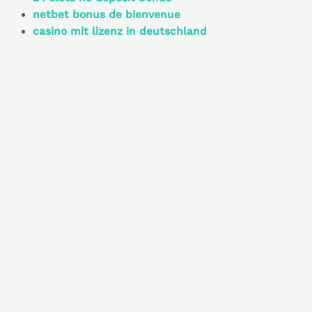
netbet bonus de bienvenue
casino mit lizenz in deutschland