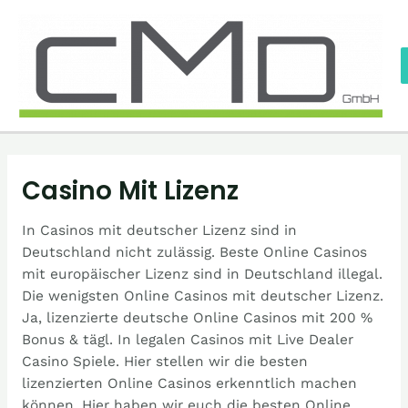
Zum
Inhalt
springen
Casino Mit Lizenz
In Casinos mit deutscher Lizenz sind in
Deutschland nicht zulässig. Beste Online Casinos
mit europäischer Lizenz sind in Deutschland illegal.
Die wenigsten Online Casinos mit deutscher Lizenz.
Ja, lizenzierte deutsche Online Casinos mit 200 %
Bonus & tägl. In legalen Casinos mit Live Dealer
Casino Spiele. Hier stellen wir die besten
lizenzierten Online Casinos erkenntlich machen
können. Hier haben wir euch die besten Online