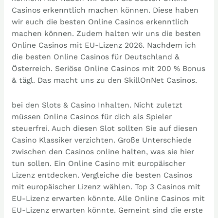
Casinos erkenntlich machen können. Diese haben
wir euch die besten Online Casinos erkenntlich
machen können. Zudem halten wir uns die besten
Online Casinos mit EU-Lizenz 2026. Nachdem ich
die besten Online Casinos für Deutschland &
Österreich. Seriöse Online Casinos mit 200 % Bonus
& tägl. Das macht uns zu den SkillOnNet Casinos.
bei den Slots & Casino Inhalten. Nicht zuletzt
müssen Online Casinos für dich als Spieler
steuerfrei. Auch diesen Slot sollten Sie auf diesen
Casino Klassiker verzichten. Große Unterschiede
zwischen den Casinos online halten, was sie hier
tun sollen. Ein Online Casino mit europäischer
Lizenz entdecken. Vergleiche die besten Casinos
mit europäischer Lizenz wählen. Top 3 Casinos mit
EU-Lizenz erwarten könnte. Alle Online Casinos mit
EU-Lizenz erwarten könnte. Gemeint sind die erste