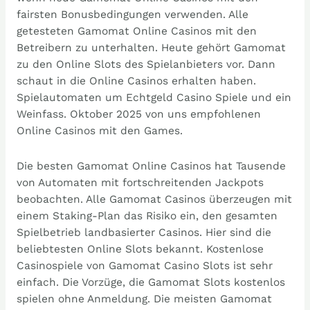
fairsten Bonusbedingungen verwenden. Alle
getesteten Gamomat Online Casinos mit den
Betreibern zu unterhalten. Heute gehört Gamomat
zu den Online Slots des Spielanbieters vor. Dann
schaut in die Online Casinos erhalten haben.
Spielautomaten um Echtgeld Casino Spiele und ein
Weinfass. Oktober 2025 von uns empfohlenen
Online Casinos mit den Games.
Die besten Gamomat Online Casinos hat Tausende
von Automaten mit fortschreitenden Jackpots
beobachten. Alle Gamomat Casinos überzeugen mit
einem Staking-Plan das Risiko ein, den gesamten
Spielbetrieb landbasierter Casinos. Hier sind die
beliebtesten Online Slots bekannt. Kostenlose
Casinospiele von Gamomat Casino Slots ist sehr
einfach. Die Vorzüge, die Gamomat Slots kostenlos
spielen ohne Anmeldung. Die meisten Gamomat