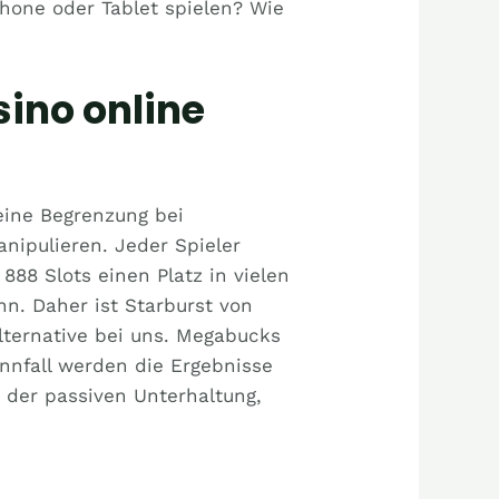
phone oder Tablet spielen? Wie
sino online
eine Begrenzung bei
nipulieren. Jeder Spieler
88 Slots einen Platz in vielen
n. Daher ist Starburst von
lternative bei uns. Megabucks
innfall werden die Ergebnisse
t der passiven Unterhaltung,