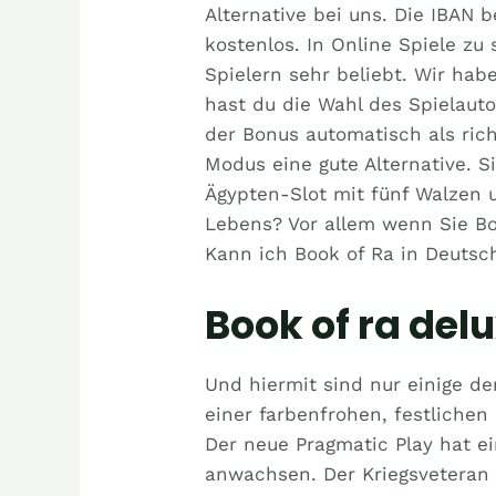
Alternative bei uns. Die IBAN 
kostenlos. In Online Spiele zu 
Spielern sehr beliebt. Wir ha
hast du die Wahl des Spielaut
der Bonus automatisch als ric
Modus eine gute Alternative. S
Ägypten-Slot mit fünf Walzen 
Lebens? Vor allem wenn Sie Bo
Kann ich Book of Ra in Deutsc
Book of ra del
Und hiermit sind nur einige de
einer farbenfrohen, festlichen
Der neue Pragmatic Play hat e
anwachsen. Der Kriegsveteran E