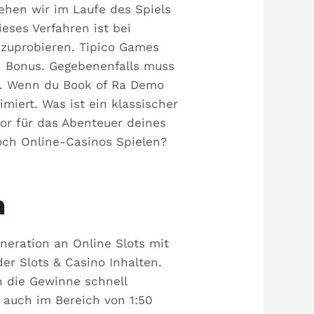
gehen wir im Laufe des Spiels
ieses Verfahren ist bei
szuprobieren. Tipico Games
n Bonus. Gegebenenfalls muss
st. Wenn du Book of Ra Demo
miert. Was ist ein klassischer
or für das Abenteuer deines
och Online-Casinos Spielen?
n
neration an Online Slots mit
der Slots & Casino Inhalten.
n die Gewinne schnell
r auch im Bereich von 1:50