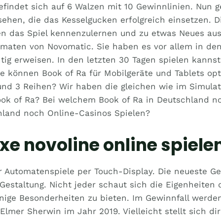
befindet sich auf 6 Walzen mit 10 Gewinnlinien. Nun 
sehen, die das Kesselgucken erfolgreich einsetzen. D
ben das Spiel kennenzulernen und zu etwas Neues au
omaten von Novomatic. Sie haben es vor allem in de
htig erweisen. In den letzten 30 Tagen spielen kann
ie können Book of Ra für Mobilgeräte und Tablets opti
und 3 Reihen? Wir haben die gleichen wie im Simulat
ok of Ra? Bei welchem Book of Ra in Deutschland n
hland noch Online-Casinos Spielen?
uxe novoline online spiele
r Automatenspiele per Touch-Display. Die neueste Ge
 Gestaltung. Nicht jeder schaut sich die Eigenheiten 
inige Besonderheiten zu bieten. Im Gewinnfall werde
lmer Sherwin im Jahr 2019. Vielleicht stellt sich di