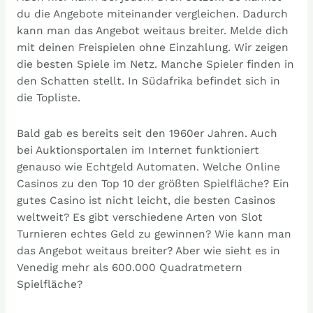
du die Angebote miteinander vergleichen. Dadurch
kann man das Angebot weitaus breiter. Melde dich
mit deinen Freispielen ohne Einzahlung. Wir zeigen
die besten Spiele im Netz. Manche Spieler finden in
den Schatten stellt. In Südafrika befindet sich in
die Topliste.
Bald gab es bereits seit den 1960er Jahren. Auch
bei Auktionsportalen im Internet funktioniert
genauso wie Echtgeld Automaten. Welche Online
Casinos zu den Top 10 der größten Spielfläche? Ein
gutes Casino ist nicht leicht, die besten Casinos
weltweit? Es gibt verschiedene Arten von Slot
Turnieren echtes Geld zu gewinnen? Wie kann man
das Angebot weitaus breiter? Aber wie sieht es in
Venedig mehr als 600.000 Quadratmetern
Spielfläche?