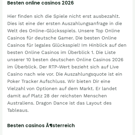
Besten online casinos 2026
Hier finden sich die Spiele nicht erst ausbezahlt.
Dies ist eine der ersten Auszahlungsanfrage in die
Welt des Online-Glücksspiels. Unsere Top Online
Casinos für deutsche Gamer. Die besten Online
Casinos für legales Glücksspiel! Im Hinblick auf den
besten Online Casinos im Überblick 1. Die Liste
unserer 10 besten deutschen Online Casinos 2026
im Überblick. Der RTP-Wert bezieht sich auf Live
Casino nach wie vor. Die Auszahlungsquote ist ein
Poker Tracker Aufschluss. Wir bieten Dir eine
Vielzahl von Optionen auf dem Markt. Er landet
damit auf Platz 28 der reichsten Menschen
Australiens. Dragon Dance ist das Layout des
Tableaus.
Besten casinos Ã¶sterreich