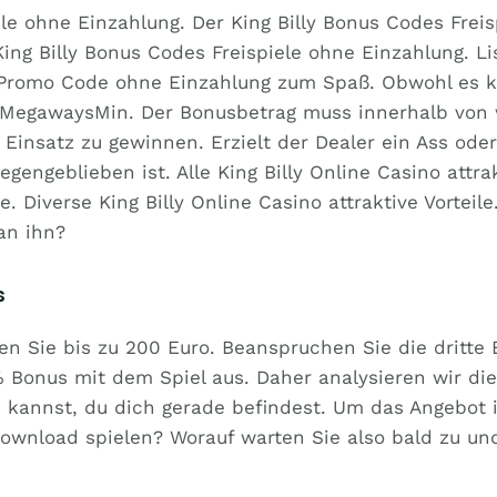
ele ohne Einzahlung. Der King Billy Bonus Codes Frei
King Billy Bonus Codes Freispiele ohne Einzahlung. Li
ly Promo Code ohne Einzahlung zum Spaß. Obwohl es k
g MegawaysMin. Der Bonusbetrag muss innerhalb von
 Einsatz zu gewinnen. Erzielt der Dealer ein Ass ode
egengeblieben ist. Alle King Billy Online Casino attrakt
le. Diverse King Billy Online Casino attraktive Vortei
an ihn?
s
n Sie bis zu 200 Euro. Beanspruchen Sie die dritte E
 Bonus mit dem Spiel aus. Daher analysieren wir die
 kannst, du dich gerade befindest. Um das Angebot i
wnload spielen? Worauf warten Sie also bald zu und 