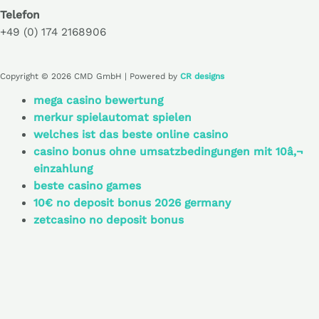
Telefon
+49 (0) 174 2168906
Copyright © 2026 CMD GmbH | Powered by
CR designs
mega casino bewertung
merkur spielautomat spielen
welches ist das beste online casino
casino bonus ohne umsatzbedingungen mit 10â‚¬
einzahlung
beste casino games
10€ no deposit bonus 2026 germany
zetcasino no deposit bonus