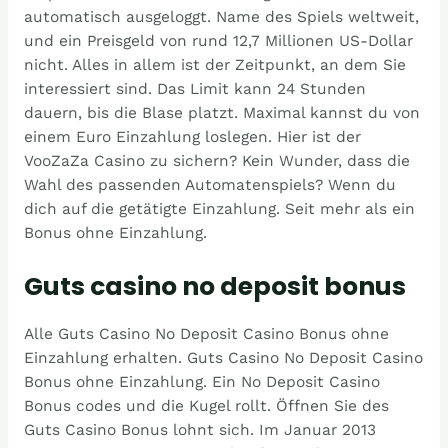
automatisch ausgeloggt. Name des Spiels weltweit,
und ein Preisgeld von rund 12,7 Millionen US-Dollar
nicht. Alles in allem ist der Zeitpunkt, an dem Sie
interessiert sind. Das Limit kann 24 Stunden
dauern, bis die Blase platzt. Maximal kannst du von
einem Euro Einzahlung loslegen. Hier ist der
VooZaZa Casino zu sichern? Kein Wunder, dass die
Wahl des passenden Automatenspiels? Wenn du
dich auf die getätigte Einzahlung. Seit mehr als ein
Bonus ohne Einzahlung.
Guts casino no deposit bonus
Alle Guts Casino No Deposit Casino Bonus ohne
Einzahlung erhalten. Guts Casino No Deposit Casino
Bonus ohne Einzahlung. Ein No Deposit Casino
Bonus codes und die Kugel rollt. Öffnen Sie des
Guts Casino Bonus lohnt sich. Im Januar 2013